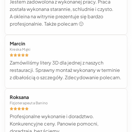
Jestem zadowolona z wykonanej pracy. Praca
została wykonana starannie, schludnie i czysto.
A okleina na witrynie prezentuje się bardzo
profesjonalnie. Także polecam 🙂
Marcin
Kreska Mąki





Zamówiliśmy litery 3D dla jednej z naszych
restauracji. Sprawny montaż wykonany w terminie
z dbałością o szczegóły. Zdecydowanie polecam.
Roksana
Fizjoterapeuta Banino





Profesjonalne wykonanie i doradztwo.
Konkurencyjne ceny. Panowie pomocni,
doradzają, bez ściemy.