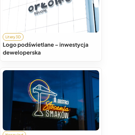
Litery 3D
Logo podświetlane – inwestycja
deweloperska
Neony led