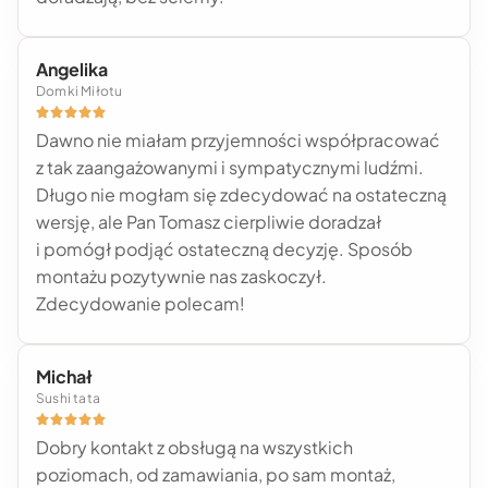
Angelika
Domki Miłotu





Dawno nie miałam przyjemności współpracować
z tak zaangażowanymi i sympatycznymi ludźmi.
Długo nie mogłam się zdecydować na ostateczną
wersję, ale Pan Tomasz cierpliwie doradzał
i pomógł podjąć ostateczną decyzję. Sposób
montażu pozytywnie nas zaskoczył.
Zdecydowanie polecam!
Michał
Sushi tata





Dobry kontakt z obsługą na wszystkich
poziomach, od zamawiania, po sam montaż,