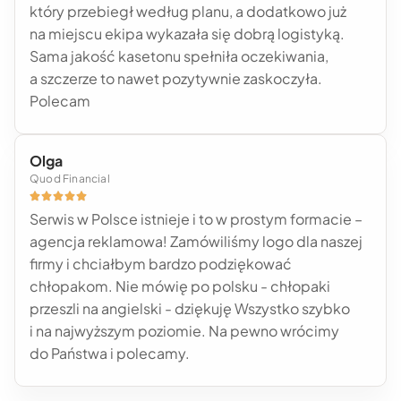
który przebiegł według planu, a dodatkowo już
na miejscu ekipa wykazała się dobrą logistyką.
Sama jakość kasetonu spełniła oczekiwania,
a szczerze to nawet pozytywnie zaskoczyła.
Polecam
Olga
Quod Financial





Serwis w Polsce istnieje i to w prostym formacie –
agencja reklamowa! Zamówiliśmy logo dla naszej
firmy i chciałbym bardzo podziękować
chłopakom. Nie mówię po polsku - chłopaki
przeszli na angielski - dziękuję Wszystko szybko
i na najwyższym poziomie. Na pewno wrócimy
do Państwa i polecamy.