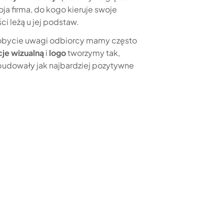
ja firma, do kogo kieruje swoje
ści leżą u jej podstaw.
dobycie uwagi odbiorcy mamy często
cje wizualną
i
logo
tworzymy tak,
budowały jak najbardziej pozytywne