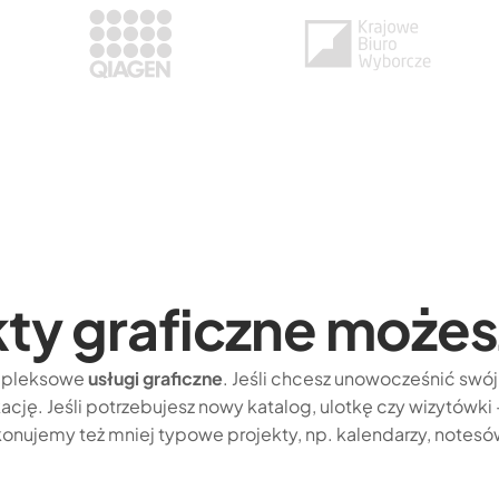
ekty graficzne może
mpleksowe
usługi graficzne
. Jeśli chcesz unowocześnić swó
kację. Jeśli potrzebujesz nowy katalog, ulotkę czy wizytówk
onujemy też mniej typowe projekty, np. kalendarzy, notes