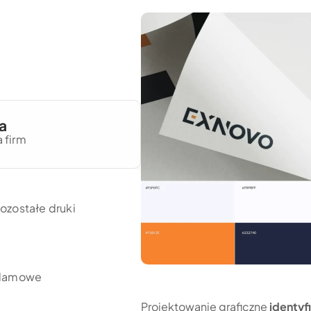
a
a firm
pozostałe druki
klamowe
Projektowanie graficzne
identyfi