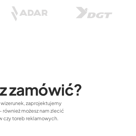
sz zamówić?
j wizerunek, zaprojektujemy
i – również możesz nam zlecić
ów czy toreb reklamowych.