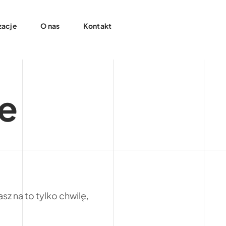
zacje
O nas
Kontakt
e
sz na to tylko chwilę,