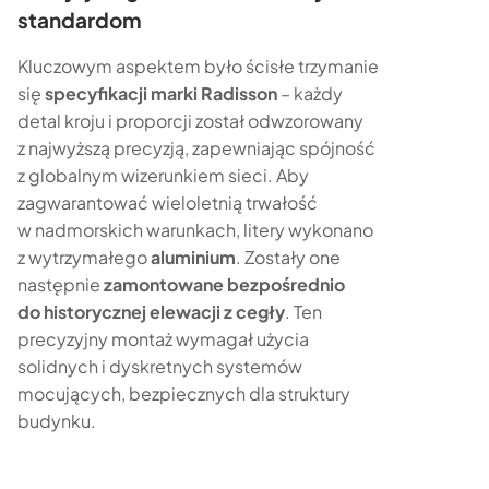
standardom
Kluczowym aspektem było ścisłe trzymanie
się
specyfikacji marki Radisson
– każdy
detal kroju i proporcji został odwzorowany
z najwyższą precyzją, zapewniając spójność
z globalnym wizerunkiem sieci. Aby
zagwarantować wieloletnią trwałość
w nadmorskich warunkach, litery wykonano
z wytrzymałego
aluminium
. Zostały one
następnie
zamontowane bezpośrednio
do historycznej elewacji z cegły
. Ten
precyzyjny montaż wymagał użycia
solidnych i dyskretnych systemów
mocujących, bezpiecznych dla struktury
budynku.