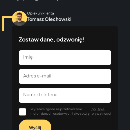
Opiekun klienta
Tomasz Olechowski
Zostaw dane, odzwonię!
Imię
Adres e-mail
Numer telefonu
Wyrażam zgodę na przetwarzanie
politykę
moich danych osobowych i akceptuję
prywatności
Wyślij