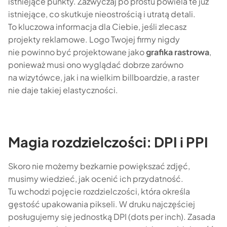
istniejące punkty. Zazwyczaj po prostu powiela te już
istniejące, co skutkuje nieostrością i utratą detali.
To kluczowa informacja dla Ciebie, jeśli zlecasz
projekty reklamowe. Logo Twojej firmy nigdy
nie powinno być projektowane jako
grafika rastrowa
,
ponieważ musi ono wyglądać dobrze zarówno
na wizytówce, jak i na wielkim billboardzie, a raster
nie daje takiej elastyczności.
Magia rozdzielczości: DPI i PPI
Skoro nie możemy bezkarnie powiększać zdjęć,
musimy wiedzieć, jak ocenić ich przydatność.
Tu wchodzi pojęcie rozdzielczości, która określa
gęstość upakowania pikseli. W druku najczęściej
posługujemy się jednostką DPI (dots per inch). Zasada