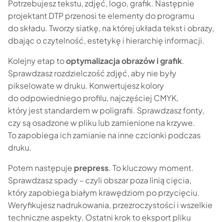
Potrzebujesz tekstu, zdjęć, logo, grafik. Następnie
projektant DTP przenosi te elementy do programu
do składu. Tworzy siatkę, na której układa tekst i obrazy,
dbając o czytelność, estetykę i hierarchię informacji.
Kolejny etap to
optymalizacja obrazów i grafik
.
Sprawdzasz rozdzielczość zdjęć, aby nie były
pikselowate w druku. Konwertujesz kolory
do odpowiedniego profilu, najczęściej CMYK,
który jest standardem w poligrafii. Sprawdzasz fonty,
czy są osadzone w pliku lub zamienione na krzywe.
To zapobiega ich zamianie na inne czcionki podczas
druku.
Potem następuje
prepress
. To kluczowy moment.
Sprawdzasz spady – czyli obszar poza linią cięcia,
który zapobiega białym krawędziom po przycięciu.
Weryfikujesz nadrukowania, przezroczystości i wszelkie
techniczne aspekty. Ostatni krok to eksport pliku