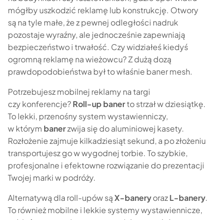
mógłby uszkodzić reklamę lub konstrukcję. Otwory
są na tyle małe, że z pewnej odległości nadruk
pozostaje wyraźny, ale jednocześnie zapewniają
bezpieczeństwo i trwałość. Czy widziałeś kiedyś
ogromną reklamę na wieżowcu? Z dużą dozą
prawdopodobieństwa był to właśnie baner mesh.
Potrzebujesz mobilnej reklamy na targi
czy konferencje?
Roll-up baner
to strzał w dziesiątkę.
To lekki, przenośny system wystawienniczy,
w którym
baner
zwija się do aluminiowej kasety.
Rozłożenie zajmuje kilkadziesiąt sekund, a po złożeniu
transportujesz go w wygodnej torbie. To szybkie,
profesjonalne i efektowne rozwiązanie do prezentacji
Twojej marki w podróży.
Alternatywą dla roll-upów są
X-banery
oraz
L-banery
.
To również mobilne i lekkie systemy wystawiennicze,