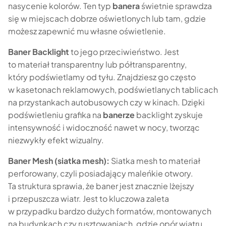
nasycenie kolorów. Ten typ
banera
świetnie sprawdza
się w miejscach dobrze oświetlonych lub tam, gdzie
możesz zapewnić mu własne oświetlenie.
Baner Backlight
to jego przeciwieństwo. Jest
to materiał transparentny lub półtransparentny,
który podświetlamy od tyłu. Znajdziesz go często
w kasetonach reklamowych, podświetlanych tablicach
na przystankach autobusowych czy w kinach. Dzięki
podświetleniu grafika na
banerze
backlight zyskuje
intensywność i widoczność nawet w nocy, tworząc
niezwykły efekt wizualny.
Baner Mesh (siatka mesh):
Siatka mesh to materiał
perforowany, czyli posiadający maleńkie otwory.
Ta struktura sprawia, że baner jest znacznie lżejszy
i przepuszcza wiatr. Jest to kluczowa zaleta
w przypadku bardzo dużych formatów, montowanych
na budynkach czy rusztowaniach, gdzie opór wiatru