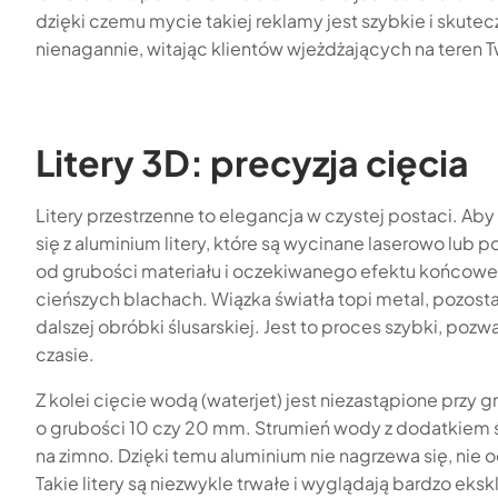
dzięki czemu mycie takiej reklamy jest szybkie i skute
nienagannie, witając klientów wjeżdżających na teren Tw
Litery 3D: precyzja cięcia
Litery przestrzenne to elegancja w czystej postaci. Ab
się z aluminium litery, które są wycinane laserowo lub
od grubości materiału i oczekiwanego efektu końcoweg
cieńszych blachach. Wiązka światła topi metal, pozost
dalszej obróbki ślusarskiej. Jest to proces szybki, poz
czasie.
Z kolei cięcie wodą (waterjet) jest niezastąpione przy
o grubości 10 czy 20 mm. Strumień wody z dodatkiem 
na zimno. Dzięki temu aluminium nie nagrzewa się, nie o
Takie litery są niezwykle trwałe i wyglądają bardzo ek