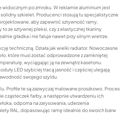
ie widocznym po zmroku. W reklamie aluminium jest
olidny szkielet. Producenci stosują tu specjalistyczne
zaprojektowane, aby zapewnić sztywność ramy,
to ze sztywnej pleksi, czy z elastycznej tkaniny
lnie gładka i nie faluje nawet przy silnym wietrze.
cję techniczną. Działa jak wielki radiator. Nowoczesne
ło, które musi zostać odprowadzone z zamkniętej
peraturę, wyciągając ją na zewnątrz kasetonu.
duły LED szybciej tracą jasność i częściej ulegają
ezawodność swojego szyldu.
u. Profile te są zazwyczaj malowane proszkowo. Proces
e cząsteczek farby, a następnie utwardzeniu ich
łoka, odporna na zarysowania, uderzenia
alety RAL, dopasowując ramę idealnie do swoich barw