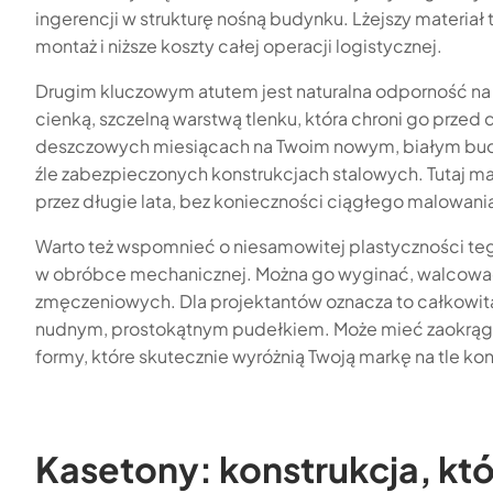
ingerencji w strukturę nośną budynku. Lżejszy materiał 
montaż i niższe koszty całej operacji logistycznej.
Drugim kluczowym atutem jest naturalna odporność na 
cienką, szczelną warstwą tlenku, która chroni go przed 
deszczowych miesiącach na Twoim nowym, białym budyn
źle zabezpieczonych konstrukcjach stalowych. Tutaj m
przez długie lata, bez konieczności ciągłego malowania
Warto też wspomnieć o niesamowitej plastyczności teg
w obróbce mechanicznej. Można go wyginać, walcować 
zmęczeniowych. Dla projektantów oznacza to całkowitą
nudnym, prostokątnym pudełkiem. Może mieć zaokrągl
formy, które skutecznie wyróżnią Twoją markę na tle kon
Kasetony: konstrukcja, któ