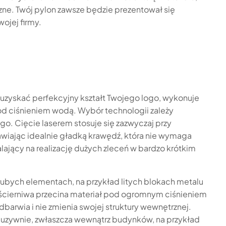
czne. Twój pylon zawsze będzie prezentował się
ojej firmy.
y uzyskać perfekcyjny kształt Twojego logo, wykonuje
 pod ciśnieniem wodą. Wybór technologii zależy
o. Cięcie laserem stosuje się zazwyczaj przy
awiając idealnie gładką krawędź, która nie wymaga
walający na realizację dużych zleceń w bardzo krótkim
 grubych elementach, na przykład litych blokach metalu
ścierniwa przecina materiał pod ogromnym ciśnieniem
dbarwia i nie zmienia swojej struktury wewnętrznej.
skluzywnie, zwłaszcza wewnątrz budynków, na przykład