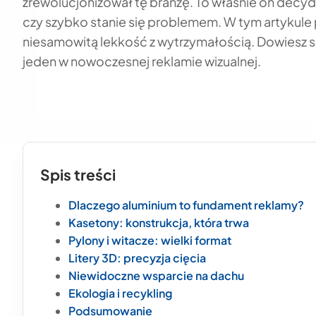
zrewolucjonizował tę branżę. To właśnie on decyd
czy szybko stanie się problemem. W tym artykule p
niesamowitą lekkość z wytrzymałością. Dowiesz 
jeden w nowoczesnej reklamie wizualnej.
Spis treści
Dlaczego aluminium to fundament reklamy?
Kasetony: konstrukcja, która trwa
Pylony i witacze: wielki format
Litery 3D: precyzja cięcia
Niewidoczne wsparcie na dachu
Ekologia i recykling
Podsumowanie