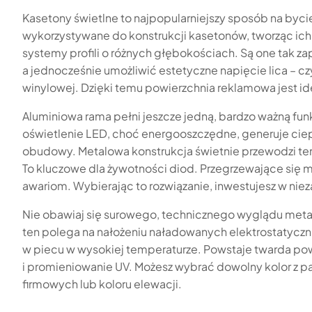
Kasetony świetlne to najpopularniejszy sposób na byc
wykorzystywane do konstrukcji kasetonów, tworząc ich s
systemy profili o różnych głębokościach. Są one tak 
a jednocześnie umożliwić estetyczne napięcie lica – czy 
winylowej. Dzięki temu powierzchnia reklamowa jest idea
Aluminiowa rama pełni jeszcze jedną, bardzo ważną funk
oświetlenie LED, choć energooszczędne, generuje ciep
obudowy. Metalowa konstrukcja świetnie przewodzi tem
To kluczowe dla żywotności diod. Przegrzewające się mo
awariom. Wybierając to rozwiązanie, inwestujesz w ni
Nie obawiaj się surowego, technicznego wyglądu metal
ten polega na nałożeniu naładowanych elektrostatyczni
w piecu w wysokiej temperaturze. Powstaje twarda pow
i promieniowanie UV. Możesz wybrać dowolny kolor z p
firmowych lub koloru elewacji.