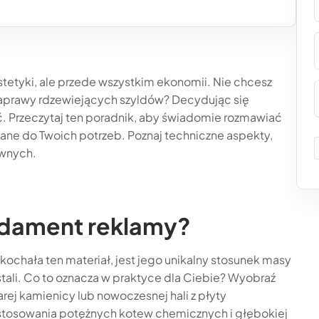
stetyki, ale przede wszystkim ekonomii. Nie chcesz
prawy rdzewiejących szyldów? Decydując się
ć. Przeczytaj ten poradnik, aby świadomie rozmawiać
ne do Twoich potrzeb. Poznaj techniczne aspekty,
ównych.
ndament reklamy?
hała ten materiał, jest jego unikalny stosunek masy
 stali. Co to oznacza w praktyce dla Ciebie? Wyobraź
ej kamienicy lub nowoczesnej hali z płyty
stosowania potężnych kotew chemicznych i głębokiej