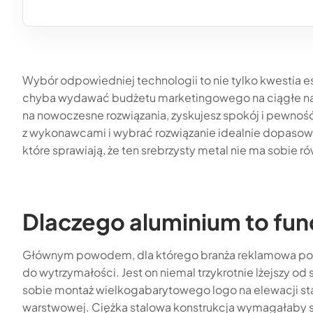
Wybór odpowiedniej technologii to nie tylko kwestia e
chyba wydawać budżetu marketingowego na ciągłe na
na nowoczesne rozwiązania, zyskujesz spokój i pewnoś
z wykonawcami i wybrać rozwiązanie idealnie dopasowa
które sprawiają, że ten srebrzysty metal nie ma sobie r
Dlaczego aluminium to fu
Głównym powodem, dla którego branża reklamowa pokoc
do wytrzymałości. Jest on niemal trzykrotnie lżejszy od
sobie montaż wielkogabarytowego logo na elewacji star
warstwowej. Ciężka stalowa konstrukcja wymagałaby 