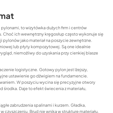
rmat
 pylonami, to wizytówka dużych firm i centrów
u. Choć ich wewnętrzny kręgosłup często wykonuje się
cji pylonów jako materiał na poszycie zewnętrzne.
niowej lub płyty kompozytowej. Są one idealnie
ygląd, niemożliwy do uzyskania przy cienkiej blasze
zenie logistyczne. Gotowy pylon jest lżejszy,
cyzyjne ustawienie go dźwigiem na fundamencie.
owaniem. W poszyciu wycina się precyzyjne otwory
d środka. Daje to efekt świecenia z materiału,
iągłe zabrudzenia spalinami i kurzem. Gładka,
w czyszczeniu. Brud nie wnika w strukturę materiału,