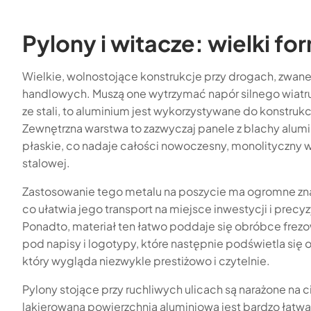
Pylony i witacze: wielki fo
Wielkie, wolnostojące konstrukcje przy drogach, zwane
handlowych. Muszą one wytrzymać napór silnego wiatr
ze stali, to aluminium jest wykorzystywane do konstruk
Zewnętrzna warstwa to zazwyczaj panele z blachy alumi
płaskie, co nadaje całości nowoczesny, monolityczny w
stalowej.
Zastosowanie tego metalu na poszycie ma ogromne znac
co ułatwia jego transport na miejsce inwestycji i pre
Ponadto, materiał ten łatwo poddaje się obróbce frez
pod napisy i logotypy, które następnie podświetla się o
który wygląda niezwykle prestiżowo i czytelnie.
Pylony stojące przy ruchliwych ulicach są narażone na c
lakierowana powierzchnia aluminiowa jest bardzo łatwa 