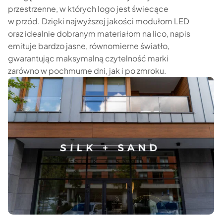
przestrzenne, w których logo jest świecące
w przód. Dzięki najwyższej jakości modułom LED
oraz idealnie dobranym materiałom na lico, napis
emituje bardzo jasne, równomierne światło,
gwarantując maksymalną czytelność marki
zarówno w pochmurne dni, jak i po zmroku.