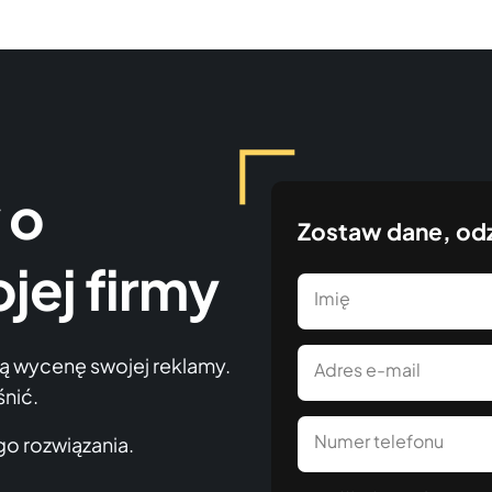
 o
Zostaw dane, od
jej firmy
Imię
ną wycenę swojej reklamy.
Adres e-mail
śnić.
Numer telefonu
o rozwiązania.