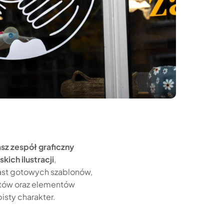
sz zespół graficzny
ich ilustracji
,
iast gotowych szablonów,
otów oraz elementów
isty charakter.