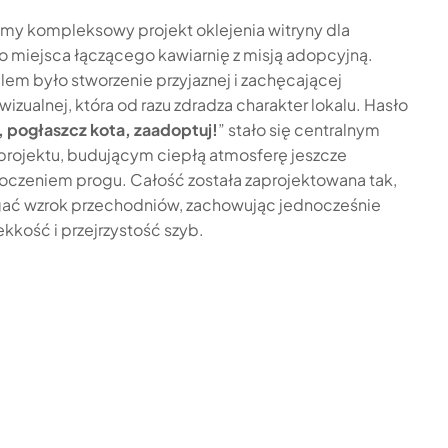
śmy kompleksowy projekt oklejenia witryny dla
 miejsca łączącego kawiarnię z misją adopcyjną.
m było stworzenie przyjaznej i zachęcającej
wizualnej, która od razu zdradza charakter lokalu. Hasło
 pogłaszcz kota, zaadoptuj!
” stało się centralnym
rojektu, budującym ciepłą atmosferę jeszcze
oczeniem progu. Całość została zaprojektowana tak,
gać wzrok przechodniów, zachowując jednocześnie
ekkość i przejrzystość szyb.