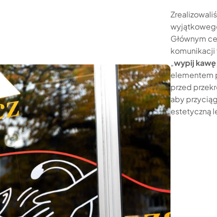
Zrealizowali
wyjątkowego
Głównym cele
komunikacji 
„
wypij kawę,
elementem p
przed przekr
aby przycią
estetyczną l