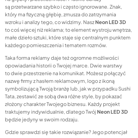
są przetwarzane szybko i często ignorowane. Znak,
który ma fizyczną głębię, zmusza do zatrzymania
wzroku i analizy tego, co widzimy. Nasz
Neon LED 3D
to coś więcej niż reklama; to element wystroju wnętrza,
małe dzieło sztuki, które staje się centralnym punktem
każdego pomieszczenia i tematem rozmów.
Taka forma reklamy daje też ogromne możliwości
opowiadania historii o Twojej marce. Dwie warstwy
to dwie przestrzenie na komunikat. Możesz połączyć
nazwę firmy z hasłem reklamowym, logo z ikoną
symbolizującą Twoją branżę lub, jak w przypadku Sushi
Tata, zestawić ze sobą dwa różne style, by pokazać
złożony charakter Twojego biznesu. Każdy projekt
traktujemy indywidualnie, dlatego Twój
Neon LED 3D
będzie jedyny w swoim rodzaju.
Gdzie sprawdzi się takie rozwiązanie? Jego potencjał