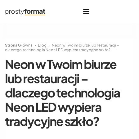
Strona Główna
›
Blog
›
Neon w Twoim biurze lub restauracji –
dlaczego technologia Neon LED wypiera tradycyjne szkło?
Neon w Twoim biurze
lub restauracji –
dlaczego technologia
Neon LED wypiera
tradycyjne szkło?