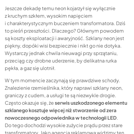
Jeszcze dekadę temu neon kojarzył się wyłącznie
z kruchym szkłem, wysokim napięciem
i charakterystycznym buczeniem transformatora. Dziś
to pieśń przeszłości. Dlaczego? Głównym powodem
są koszty eksploatacji i awaryjność. Szklany neon jest
piękny, dopóki wisi bezpiecznie i nikt go nie dotyka.
Wystarczy jednak chwila nieuwagi przy sprzątaniu,
przeciąg czy drobne uderzenie, by delikatna rurka
pękła, a gaz się ulotnił.
W tym momencie zaczynają się prawdziwe schody.
Znalezienie rzemieślnika, który naprawi szklany neon,
graniczy z cudem, a usługi te są niezwykle drogie.
Często okazuje się, że
serwis uszkodzonego elementu
szklanego kosztuje więcej niż stworzenie od zera
nowoczesnego odpowiednika w technologii LED
.
Do tego dochodzi wysokie zużycie prądu przez stare
transformatory. Jako agencja reklamowa widzimy ten