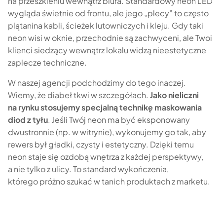
na przeszkleniu wewnątrz biura. Standardowy neon LED
wygląda świetnie od frontu, ale jego „plecy” to często
plątanina kabli, ścieżek lutowniczych i kleju. Gdy taki
neon wisi w oknie, przechodnie są zachwyceni, ale Twoi
klienci siedzący wewnątrz lokalu widzą nieestetyczne
zaplecze techniczne.
W naszej agencji podchodzimy do tego inaczej.
Wiemy, że diabeł tkwi w szczegółach.
Jako nieliczni
na rynku stosujemy specjalną technikę maskowania
diod z tyłu
. Jeśli Twój neon ma być eksponowany
dwustronnie (np. w witrynie), wykonujemy go tak, aby
rewers był gładki, czysty i estetyczny. Dzięki temu
neon staje się ozdobą wnętrza z każdej perspektywy,
a nie tylko z ulicy. To standard wykończenia,
którego próżno szukać w tanich produktach z marketu.